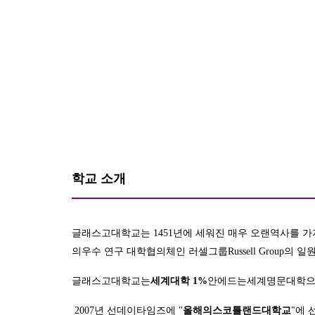
학교 소개
글래스고대학교는
1451
년에 세워진 매우 오랜역사를 
의우수 연구 대학협의체인 러셀그룹
Russell Group
의 일
글래스고대학교는
세계대학
1%
안에드는세계명문대학
2007
년 선데이타임즈에
"
올해의스코틀랜드대학교
"
에 