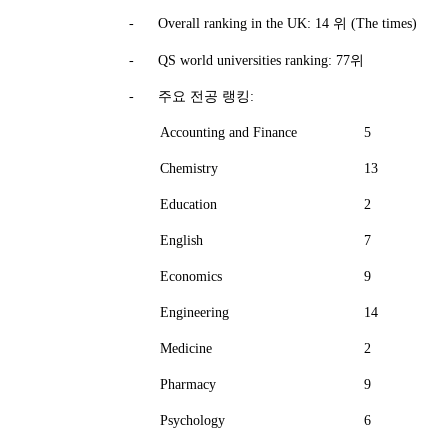
-
Overall ranking in the UK: 14
위
(The times)
-
QS world universities ranking: 77
위
-
주요 전공 랭킹
:
Accounting and Finance
5
Chemistry
13
Education
2
English
7
Economics
9
Engineering
14
Medicine
2
Pharmacy
9
Psychology
6