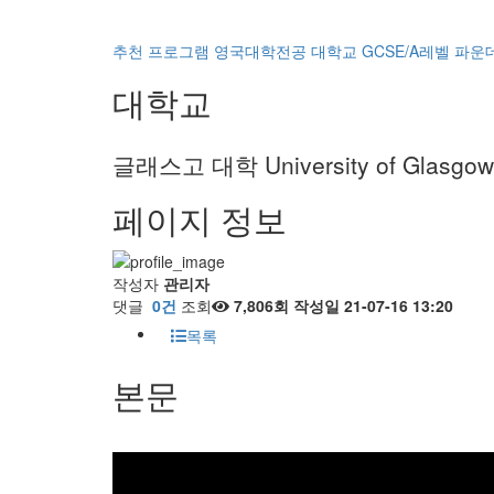
추천 프로그램
영국대학전공
대학교
GCSE/A레벨
파운
대학교
글래스고 대학 University of Glasgow
페이지 정보
작성자
관리자
댓글
0건
조회
7,806회
작성일
21-07-16 13:20
목록
본문