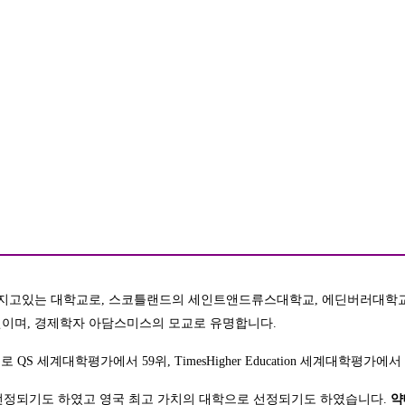
가지고있는 대학교로
,
스코틀랜드의 세인트앤드류스대학교
,
에딘버러대학교
원이며
,
경제학자 아담스미스의 모교로 유명합니다
.
으로
QS
세계대학평가에서
59
위
, TimesHigher Education
세계대학평가에서
선정되기도 하였고 영국 최고 가치의 대학으로 선정되기도 하였습니다
.
약