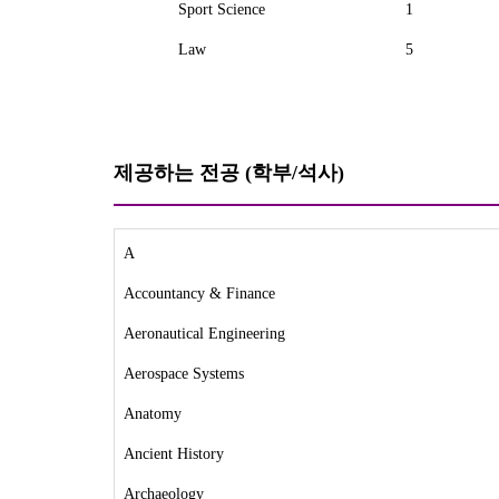
Sport Science
1
Law
5
제공하는 전공
(
학부
/
석사
)
A
Accountancy & Finance
Aeronautical Engineering
Aerospace Systems
Anatomy
Ancient History
Archaeology