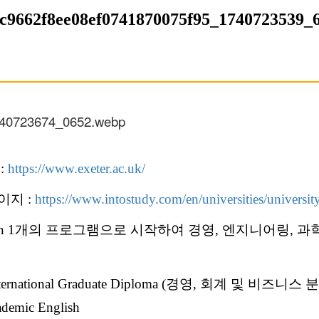
:
https://www.exeter.ac.uk/
이지 :
https://www.intostudy.com/en/universities/university
Foundation 1개의 프로그램으로 시작하여 경영, 엔지니어링,
International Graduate Diploma (경영, 회계 및 비
demic English