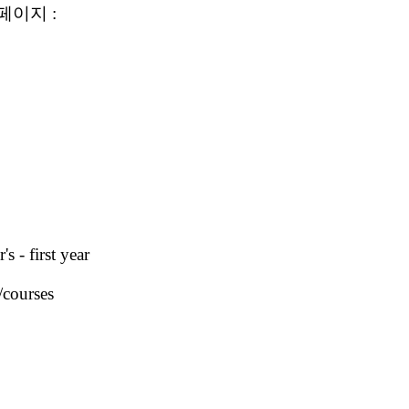
페이지 :
s - first year
/courses