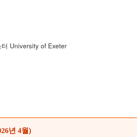
iversity of Exeter
26년 4월)