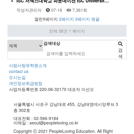
ISC 서섹스대학교 파운데이션 ISC Universit…
작성자
관리자
07-16
7,361
회
열린
1
페이지
2
페이지
3
페이지
맨끝
전체 38건
1 페이지
검색대상
검
색
사람사랑유학원소개
contact us
오시는길
개인정보취급방침
사업자등록번호 220-06-32170 대표자 이선오
서울특별시 서초구 강남대로 455, 강남태영데시앙루브 3
층 302호
대표전화 :
02-566-9184
이메일 :
seoul@peopleloving.co.kr
Copyright ⓒ 2021 PeopleLoving Education. All Right