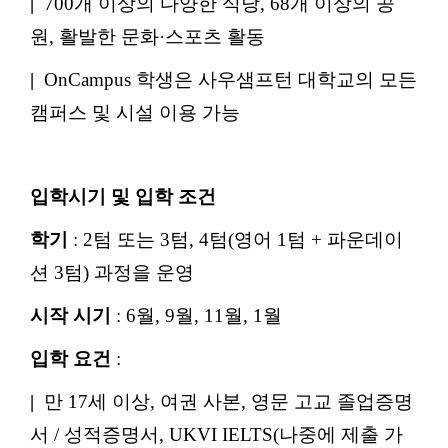
|
700개 이상의 다양한 식당, 68개 이상의 공
원, 활발한 문화·스포츠 활동
|
OnCampus 학생은 사우샘프턴 대학교의 모든
캠퍼스 및 시설 이용 가능
입학시기 및 입학 조건
학기
: 2텀 또는 3텀, 4텀(영어 1텀 + 파운데이
션 3텀) 과정을 운영
시작 시기
: 6월, 9월, 11월, 1월
입학 요건
:
|
만 17세 이상, 여권 사본, 영문 고교 졸업증명
서 / 성적증명서, UKVI IELTS(나중에 제출 가