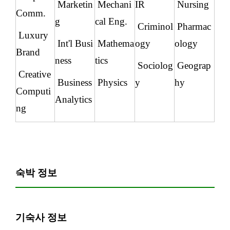
Marketin
Mechani
IR
Nursing
Comm.
g
cal Eng.
Criminol
Pharmac
Luxury
Int'l Busi
Mathema
ogy
ology
Brand
ness
tics
Sociolog
Geograp
Creative
Business
Physics
y
hy
Computi
Analytics
ng
숙박 정보
기숙사 정보