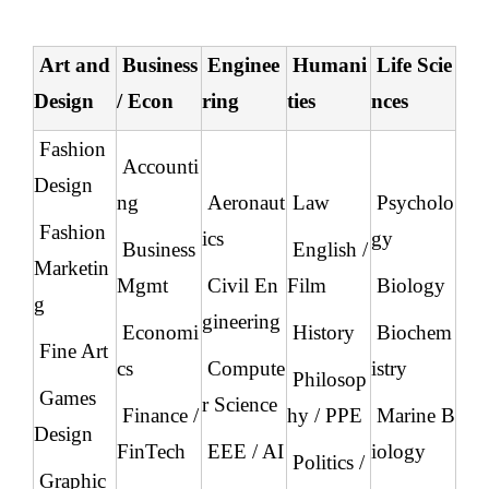
Art and
Business
Enginee
Humani
Life Scie
Design
/ Econ
ring
ties
nces
Fashion
Accounti
Design
ng
Aeronaut
Law
Psycholo
Fashion
ics
gy
Business
English /
Marketin
Mgmt
Civil En
Film
Biology
g
gineering
Economi
History
Biochem
Fine Art
cs
Compute
istry
Philosop
Games
r Science
Finance /
hy / PPE
Marine B
Design
FinTech
EEE / AI
iology
Politics /
Graphic