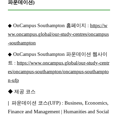
파운데이션)
◆ OnCampus Southampton 홈페이지 :
https://w
ww.oncampus.global/our-study-centres/oncampus
-southampton
◆ OnCampus Southampton 파운데이션 웹사이
트 :
https://www.oncampus.global/our-study-centr
es/oncampus-southampton/oncampus-southampto
n-ufp
◆ 제공 코스
|
파운데이션 코스(UFP) : Business, Economics,
Finance and Management | Humanities and Social