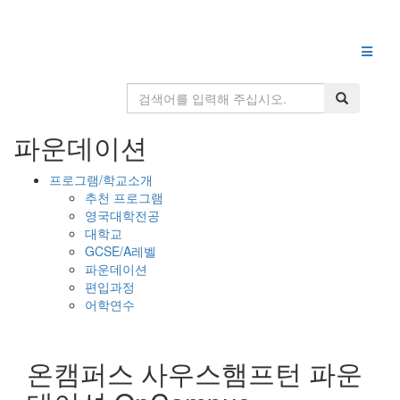
파운데이션
프로그램/학교소개
추천 프로그램
영국대학전공
대학교
GCSE/A레벨
파운데이션
편입과정
어학연수
온캠퍼스 사우스햄프턴 파운